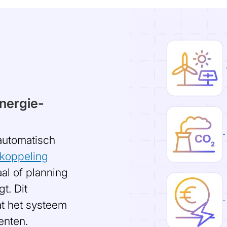
Afbeelding
nergie-
 automatisch
koppeling
aal of planning
t. Dit
at het systeem
enten.