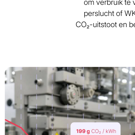
om verbruik te 
perslucht of WK
CO₂-uitstoot en b
Afbeelding