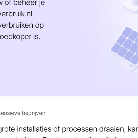
w of beheer je
erbruik.nl
verbruiken op
oedkoper is.
ntensieve bedrijven
rote installaties of processen draaien, kan