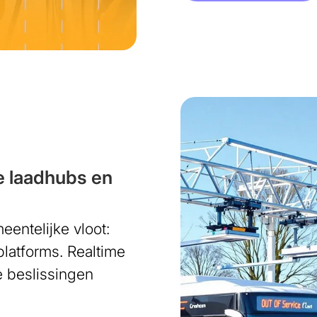
Afbeelding
ge laadhubs en
entelijke vloot:
platforms. Realtime
e beslissingen