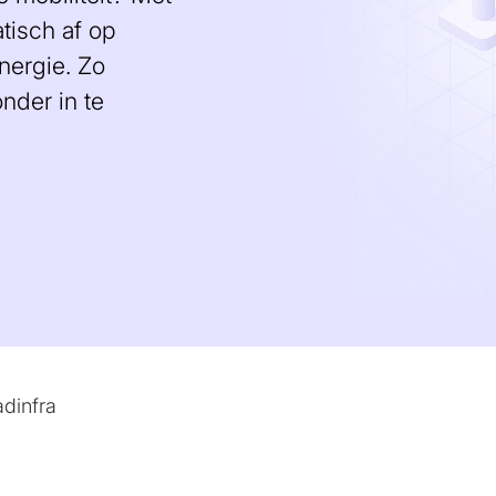
atisch af op
nergie. Zo
onder in te
adinfra