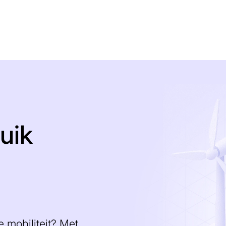
uik
e mobiliteit? Met