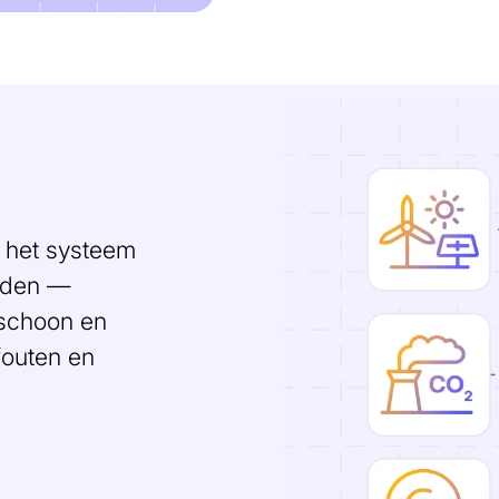
Afbeelding
n het systeem
laden —
 schoon en
fouten en